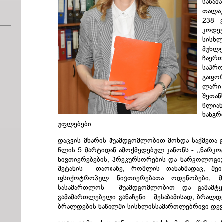
სასამ
თალა
238 -
კოდე
სისხ
მუხლე
ჩაერ
საპ
გაფორ
ლარი
შეთა
წლია
ხანგ
უფლებები.
დაცვის მხარის შუამდგომლობით მოხდა საქმეთა 
წლის 5 მარტიდან ამოქმედებულ კანონს - ,,ნარ
ნივთიერებების, პრეკურსორების და ნარკოლოგიუ
შეტანის თაობაზე, რომლის თანახმადაც, შე
ფსიქოტროპულ ნივთიერებათა ოდენობები,
სასამართლოს შუამდგომლობით და გამამტყუ
გამამართლებელი განაჩენი. შესაბამისად, ბრალდე
ბრალდების ნაწილში სისხლისსამართლებრივი დევ