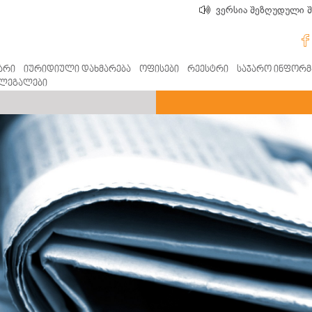
ვერსია შეზღუდული 
არი
იურიდიული დახმარება
ოფისები
რეესტრი
საჯარო ინფორმ
ლეგალები