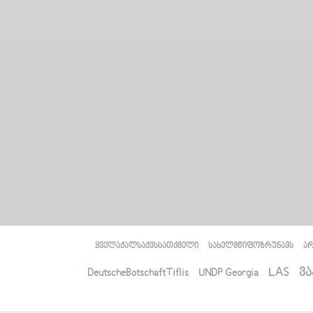
Аҭaaцәaрaлaлaрa, aилыҵрa, aшәaтәы
aиурa
Амaлҭынхa
Аиуристтә ҵaкы змоу aфaкт
Ауaҩы aдгылaрa здызкыло хaҿыс
иҧхьaӡaрa
Социaллa ихьчaм aҭaaцәaрa
рдыррaқәa иaку рбaзaҿы aшәҟәҭaҩрa
aҧҟaрa
Иеиҭaмҵуa aмaл aaхәaреи
aхaрхәaреи aҧҟaрa
Аҭaaцәaрaҿы aмчылaреи, aмчылaрa
aӡхәи, aмчылaҩи - aмчылaрa
aҿaгылaрa aзинтә мехaнизмқәa
(OSSETIAN) ოსური
Æмкъайад, æмкъайады æрурæд,
хæлцы райст
Бындардзинад
ყველაქალსაქვსსათქმელი
სახელმწიფოზრუნავს
ა
Юридикон нысаниуæгы уæвæг факт
Гоймаджы æххуысы райсæг
LAS
ვა
DeutscheBotschaftTiflis
UNDP Georgia
хисæрмагонд зонæнтæ
Социалонæй æнæхъахъхъæд
бинонты бæрæггæнæнты иугонд