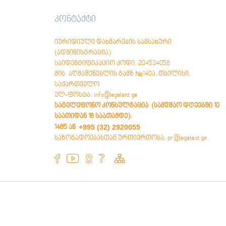
базæйы регистрацийы фæтк
Æнæзмæлгæ мулкы æлхæды æмæ
კონტაქტი
æндæрæн раттыны æгъдау
Бинонты ‘хсæн тыхмидзинад, амæттаг
იურიდიული დახმარების სამსახური
æмæ тыхмигæнæг – тыхмийæ
бахъахъхъæныны барадон
(ადმინისტრაცია)
механизмтæ
საიდენტიფიკაციო კოდი: 204534058
მის: აღმაშენებლის გამზ №140ა, თბილისი,
საქართველო
ელ-ფოსტა: info@legalaid.ge
სატელეფონო კონსულტაცია (სამუშაო დღეებში 10
საათიდან 18 საათამდე)
:
+995 (32) 2920055
1485 ან
საზოგადოებასთან ურთიერთობა: pr@legalaid.ge