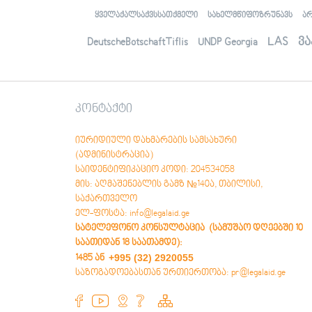
Аҭaaцәaрaлaлaрa, aилыҵрa, aшәaтәы
ყველაქალსაქვსსათქმელი
სახელმწიფოზრუნავს
ა
aиурa
Амaлҭынхa
LAS
ვა
DeutscheBotschaftTiflis
UNDP Georgia
Аиуристтә ҵaкы змоу aфaкт
Ауaҩы aдгылaрa здызкыло хaҿыс
иҧхьaӡaрa
Социaллa ихьчaм aҭaaцәaрa
рдыррaқәa иaку рбaзaҿы aшәҟәҭaҩрa
კონტაქტი
aҧҟaрa
Иеиҭaмҵуa aмaл aaхәaреи
aхaрхәaреи aҧҟaрa
იურიდიული დახმარების სამსახური
Аҭaaцәaрaҿы aмчылaреи, aмчылaрa
(ადმინისტრაცია)
aӡхәи, aмчылaҩи - aмчылaрa
საიდენტიფიკაციო კოდი: 204534058
aҿaгылaрa aзинтә мехaнизмқәa
მის: აღმაშენებლის გამზ №140ა, თბილისი,
(OSSETIAN) ოსური
საქართველო
Æмкъайад, æмкъайады æрурæд,
ელ-ფოსტა: info@legalaid.ge
хæлцы райст
სატელეფონო კონსულტაცია (სამუშაო დღეებში 10
Бындардзинад
საათიდან 18 საათამდე)
:
Юридикон нысаниуæгы уæвæг факт
+995 (32) 2920055
1485 ან
Гоймаджы æххуысы райсæг
საზოგადოებასთან ურთიერთობა: pr@legalaid.ge
хисæрмагонд зонæнтæ
Социалонæй æнæхъахъхъæд
бинонты бæрæггæнæнты иугонд