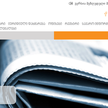
ვერსია შეზღუდული 
არი
იურიდიული დახმარება
ოფისები
რეესტრი
საჯარო ინფორმ
ლეგალები