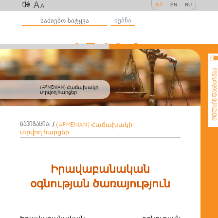
A
KA
EN
RU
A
ძებნა
ონლაინ დახმარე
(ARMENIAN) Հաճախակի
տրվող հարցեր
ნავიგაცია:
/
(ARMENIAN) Հաճախակի
տրվող հարցեր
Իրավաբանական
օգնության ծառայություն