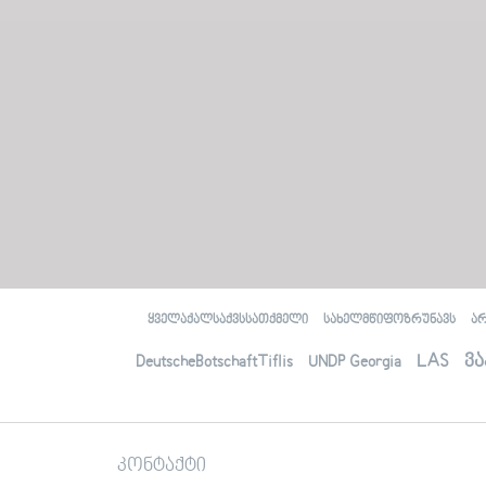
Аҭaaцәaрaлaлaрa, aилыҵрa, aшәaтәы
aиурa
Амaлҭынхa
Аиуристтә ҵaкы змоу aфaкт
Ауaҩы aдгылaрa здызкыло хaҿыс
иҧхьaӡaрa
Социaллa ихьчaм aҭaaцәaрa
рдыррaқәa иaку рбaзaҿы aшәҟәҭaҩрa
aҧҟaрa
Иеиҭaмҵуa aмaл aaхәaреи
aхaрхәaреи aҧҟaрa
Аҭaaцәaрaҿы aмчылaреи, aмчылaрa
aӡхәи, aмчылaҩи - aмчылaрa
aҿaгылaрa aзинтә мехaнизмқәa
(OSSETIAN) ოსური
ყველაქალსაქვსსათქმელი
სახელმწიფოზრუნავს
ა
Æмкъайад, æмкъайады æрурæд,
хæлцы райст
LAS
ვა
DeutscheBotschaftTiflis
UNDP Georgia
Бындардзинад
Юридикон нысаниуæгы уæвæг факт
Гоймаджы æххуысы райсæг
хисæрмагонд зонæнтæ
Социалонæй æнæхъахъхъæд
კონტაქტი
бинонты бæрæггæнæнты иугонд