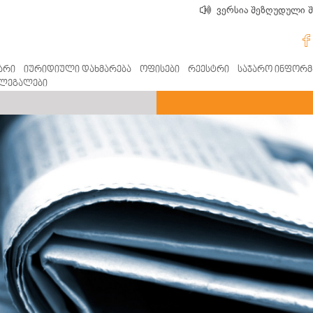
ვერსია შეზღუდული 
არი
იურიდიული დახმარება
ოფისები
რეესტრი
საჯარო ინფორმ
ლეგალები