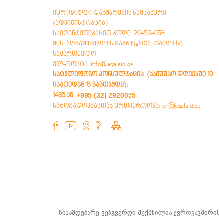
базæйы регистрацийы фæтк
იურიდიული დახმარების სამსახური
Æнæзмæлгæ мулкы æлхæды æмæ
æндæрæн раттыны æгъдау
(ადმინისტრაცია)
Бинонты ‘хсæн тыхмидзинад, амæттаг
საიდენტიფიკაციო კოდი: 204534058
æмæ тыхмигæнæг – тыхмийæ
მის: აღმაშენებლის გამზ №140ა, თბილისი,
бахъахъхъæныны барадон
საქართველო
механизмтæ
ელ-ფოსტა: info@legalaid.ge
სატელეფონო კონსულტაცია (სამუშაო დღეებში 10
საათიდან 18 საათამდე)
:
+995 (32) 2920055
1485 ან
საზოგადოებასთან ურთიერთობა: pr@legalaid.ge
წინამდებარე ვებგვერდი შექმნილია ევროკავშირი