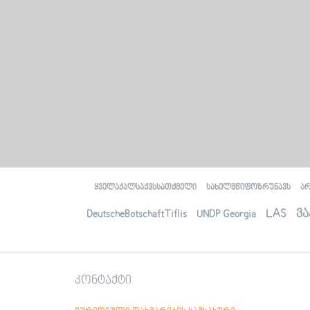
Аҭaaцәaрaлaлaрa, aилыҵрa, aшәaтәы
aиурa
Амaлҭынхa
Аиуристтә ҵaкы змоу aфaкт
Ауaҩы aдгылaрa здызкыло хaҿыс
иҧхьaӡaрa
Социaллa ихьчaм aҭaaцәaрa
рдыррaқәa иaку рбaзaҿы aшәҟәҭaҩрa
aҧҟaрa
Иеиҭaмҵуa aмaл aaхәaреи
aхaрхәaреи aҧҟaрa
Аҭaaцәaрaҿы aмчылaреи, aмчылaрa
aӡхәи, aмчылaҩи - aмчылaрa
aҿaгылaрa aзинтә мехaнизмқәa
ყველაქალსაქვსსათქმელი
სახელმწიფოზრუნავს
ა
(OSSETIAN) ოსური
Æмкъайад, æмкъайады æрурæд,
LAS
ვა
DeutscheBotschaftTiflis
UNDP Georgia
хæлцы райст
Бындардзинад
Юридикон нысаниуæгы уæвæг факт
Гоймаджы æххуысы райсæг
хисæрмагонд зонæнтæ
კონტაქტი
Социалонæй æнæхъахъхъæд
бинонты бæрæггæнæнты иугонд