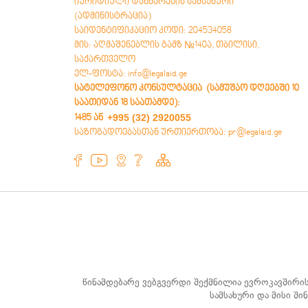
იურიდიული დახმარების სამსახური
базæйы регистрацийы фæтк
(ადმინისტრაცია)
Æнæзмæлгæ мулкы æлхæды æмæ
საიდენტიფიკაციო კოდი: 204534058
æндæрæн раттыны æгъдау
Бинонты ‘хсæн тыхмидзинад, амæттаг
მის: აღმაშენებლის გამზ №140ა, თბილისი,
æмæ тыхмигæнæг – тыхмийæ
საქართველო
бахъахъхъæныны барадон
ელ-ფოსტა: info@legalaid.ge
механизмтæ
სატელეფონო კონსულტაცია (სამუშაო დღეებში 10
საათიდან 18 საათამდე)
:
+995 (32) 2920055
1485 ან
საზოგადოებასთან ურთიერთობა: pr@legalaid.ge
წინამდებარე ვებგვერდი შექმნილია ევროკავშირი
სამსახური და მისი შ