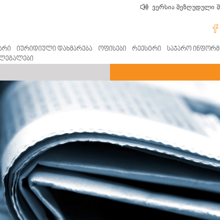
ვერსია შეზღუდული 
არი
იურიდიული დახმარება
ოფისები
რეესტრი
საჯარო ინფორმ
ლეგალები