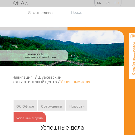
A
KA
EN
RU
A
Поиск
Онлайн поддер
Шуахевский
консалтинговый центр
Навигация:
/
Шуахевский
консалтинговый центр
/
Успешные дела
Об Офисе
Сотрудники
Новости
Успешные дела
Успешные дела