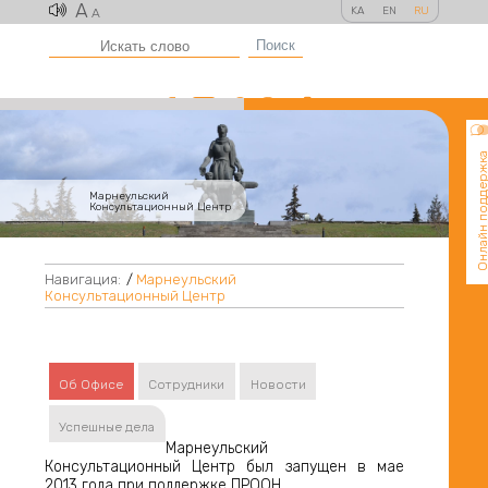
A
KA
EN
RU
A
Поиск
Онлайн поддер
Марнеульский
Консультационный Центр
Навигация:
/
Марнеульский
Консультационный Центр
Об Офисе
Сотрудники
Новости
Успешные дела
Марнеульский
Консультационный Центр был запущен в мае
2013 года при поддержке ПРООН.