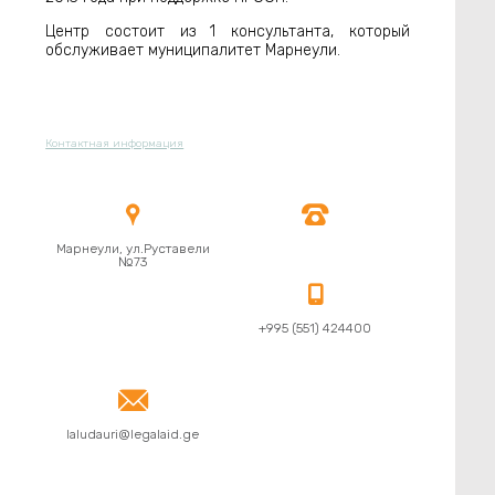
Центр состоит из 1 консультанта, который
обслуживает муниципалитет Марнеули.
Контактная информация


Марнеули, ул.Руставели
№73

+995 (551) 424400

laludauri@legalaid.ge