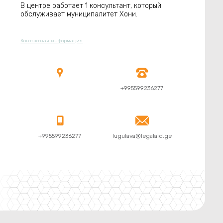
В центре работает 1 консультант, который
обслуживает муниципалитет Хони.
Контактная информация


+995599236277


+995599236277
lugulava@legalaid.ge