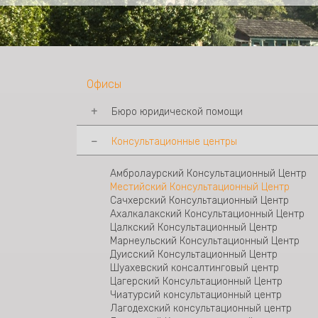
Офисы
Бюро юридической помощи
Консультационные центры
Тбилисское Бюро Юридической Помощи
Бюро Юридической Помощи Мцхета
Бюро Юридической Помощи Телави
Амбролаурский Консультационный Центр
Бюро Юридической ПомощиСигнаги
Местийский Консультационный Центр
Бюро Юридической Помощи Рустави
Сачхерский Консультационный Центр
Бюро Юридической Помощи Шида Картли
Ахалкалакский Консультационный Центр
Бюро Юридической Помощи Ахалцихе
Цалкский Консультационный Центр
Бюро Юридической Помощи Зестафони
Марнеульский Консультационный Центр
Бюро Юридической Помощи Кутаиси
Дуисский Консультационный Центр
Бюро Юридической Помощи Самегрело-
Шуахевский консалтинговый центр
Зугдиди
Цагерский Консультационный Центр
Бюро Юридической Помощи Поти
Чиатурсий консультационный центр
Бюро Юридической Помощи Батуми
Лагодехский консультационный центр