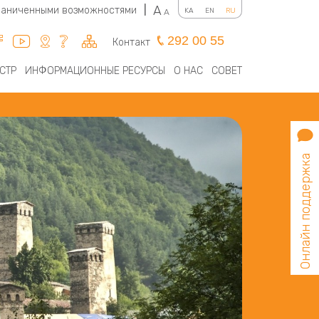
A
граниченными возможностями
|
KA
EN
RU
A
292 00 55
Контакт
СТР
ИНФОРМАЦИОННЫЕ РЕСУРСЫ
О НАС
СОВЕТ
Онлайн поддержка