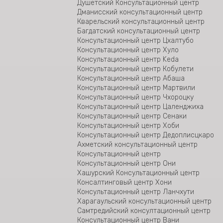
Озургетское бьюро юридической помощи
Душетский Консультационный центр
Бюро юридической помощи Гурджаани
Дманисский консультационный центр
Консультационный центр Рухи открылся
Кварельский консультационный центр
около зоны конфликта
Багдатский консультационный центр
Консультационный центр Тианети
Консультационный центр Цхалтубо
Бюро по специализированным делам
Консультационный центр Хуло
Консультационный центр Гардабани
Консультационный центр Keda
Консультационый центр Тетрицкаро
Консультационный центр Кобулети
Бюро юридической помощи Болниси
Консультационный центр Абаша
Бюро по особым делам Восточной Грузии
Консультационный центр Мартвили
Бюро по особым делам Западной Грузии
Консультационный центр Чхороцку
Консультационный центр Цаленджиха
Консультационный центр Сенаки
Консультационный центр Хоби
Консультационный центр Дедоплисцкаро
Ахметский консультационный центр
Консультационный центр
Консультационный центр Они
Хашурский Консультационный центр
Консалтинговый центр Хони
Консультационный центр Ланчхути
Харагаульский консультационный центр
Самтредийский консултационный центр
Консультационный центр Вани