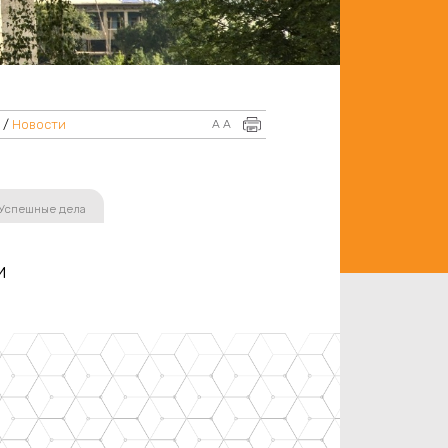
р
/
Новости
A
A
Успешные дела
и