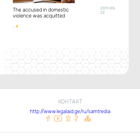
2017-03-
The accused in domestic
22
violence was acquitted
..

КОНТАКТ
http://www.legalaid.ge/ru/samtredia