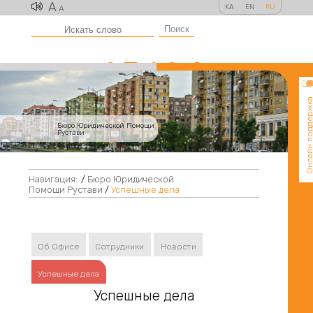
A
KA
EN
RU
A
Поиск
Онлайн поддер
Бюро Юридической Помощи
Рустави
Навигация:
/
Бюро Юридической
Помощи Рустави
/
Успешные дела
Об Офисе
Сотрудники
Новости
Успешные дела
Успешные дела