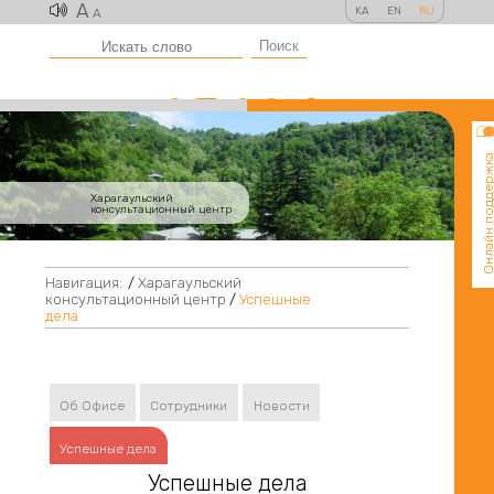
A
KA
EN
RU
A
Поиск
Онлайн поддер
Харагаульский
консультационный центр
Навигация:
/
Харагаульский
консультационный центр
/
Успешные
дела
Об Офисе
Сотрудники
Новости
Успешные дела
Успешные дела