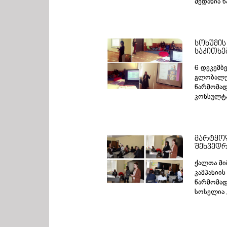
შედანია 
სოხუმის
საკითხე
6 დეკემბ
გლობალურ
წარმომად
კონსულტა
მარტყოფ
შეხვედრ
ქალთა მი
კამპანიი
წარმომად
სოსელია