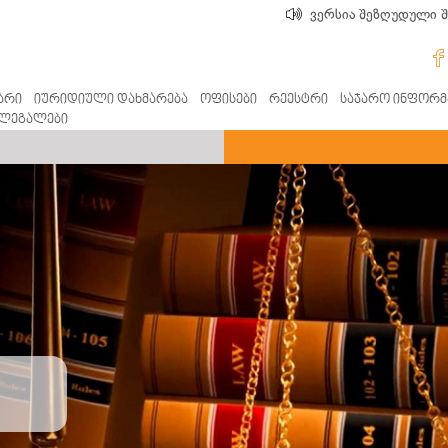
ვერსია შეზღუდული 
არი
იურიდიული დახმარება
ოფისები
რეესტრი
საჯარო ინფორმ
ლეგალები