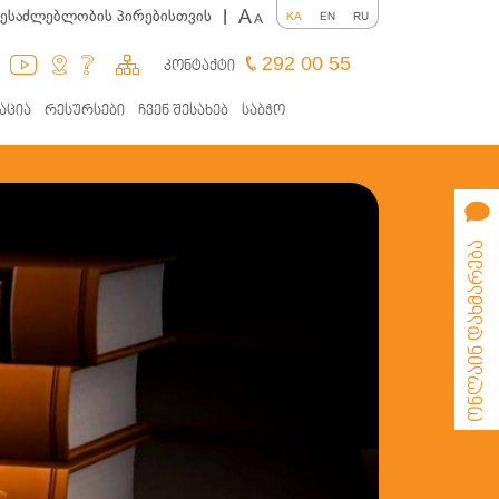
A
შესაძლებლობის პირებისთვის
|
KA
EN
RU
A
292 00 55
კონტაქტი
აცია
რესურსები
ჩვენ შესახებ
საბჭო
ონლაინ დახმარება