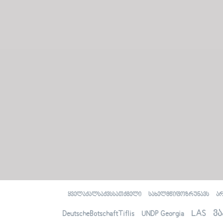
ყველაქალსაქვსსათქმელი
სახელმწიფოზრუნავს
ა
LAS
ვა
DeutscheBotschaftTiflis
UNDP Georgia