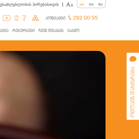
A
შესაძლებლობის პირებისთვის
|
KA
EN
RU
A
292 00 55
კონტაქტი
აცია
რესურსები
ჩვენ შესახებ
საბჭო
ონლაინ დახმარება