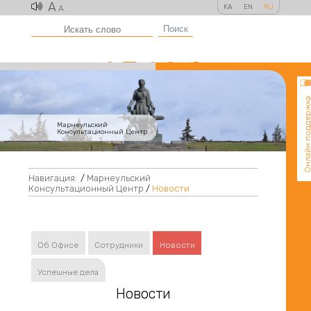
A
KA
EN
RU
A
Поиск
Онлайн поддер
Марнеульский
Консультационный Центр
Навигация:
/
Марнеульский
Консультационный Центр
/
Новости
Об Офисе
Сотрудники
Новости
Успешные дела
Новости