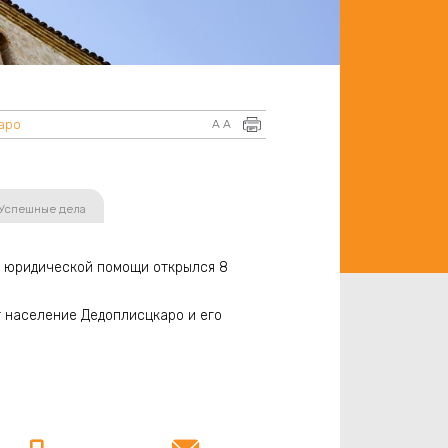
аро
A
A
Успешные дела
 юридической помощи открылся 8
т население Дедоплисцкаро и его