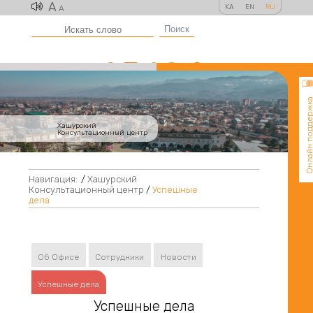
A
KA
EN
RU
A
Поиск
Онлайн поддер
Хашурский
Консультационный центр
Навигация:
/
Хашурский
Консультационный центр
/
Успешные
дела
Об Офисе
Сотрудники
Новости
Успешные дела
Успешные дела