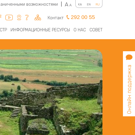
A
граниченными возможностями
|
KA
EN
RU
A
292 00 55
Контакт
СТР
ИНФОРМАЦИОННЫЕ РЕСУРСЫ
О НАС
СОВЕТ
Онлайн поддержка