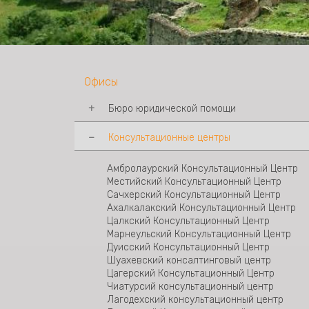
Офисы
Бюро юридической помощи
Консультационные центры
Тбилисское Бюро Юридической Помощи
Бюро Юридической Помощи Мцхета
Бюро Юридической Помощи Телави
Амбролаурский Консультационный Центр
Бюро Юридической ПомощиСигнаги
Местийский Консультационный Центр
Бюро Юридической Помощи Рустави
Сачхерский Консультационный Центр
Бюро Юридической Помощи Шида Картли
Ахалкалакский Консультационный Центр
Бюро Юридической Помощи Ахалцихе
Цалкский Консультационный Центр
Бюро Юридической Помощи Зестафони
Марнеульский Консультационный Центр
Бюро Юридической Помощи Кутаиси
Дуисский Консультационный Центр
Бюро Юридической Помощи Самегрело-
Шуахевский консалтинговый центр
Зугдиди
Цагерский Консультационный Центр
Бюро Юридической Помощи Поти
Чиатурсий консультационный центр
Бюро Юридической Помощи Батуми
Лагодехский консультационный центр