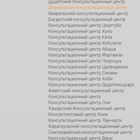
Озургетское бьюро юридической помощи
Душетский Консультационный центр
Бюро юридической помощи Гурджаани
Дманисский консультационный центр
Консультационный центр Рухи открылся
Кварельский консультационный центр
около зоны конфликта
Багдатский консультационный центр
Консультационный центр Тианети
Консультационный центр Цхалтубо
Бюро по специализированным делам
Консультационный центр Хуло
Консультационный центр Гардабани
Консультационный центр Keda
Консультационый центр Тетрицкаро
Консультационный центр Кобулети
Бюро юридической помощи Болниси
Консультационный центр Абаша
Бюро по особым делам Восточной Грузии
Консультационный центр Мартвили
Бюро по особым делам Западной Грузии
Консультационный центр Чхороцку
Консультационный центр Цаленджиха
Консультационный центр Сенаки
Консультационный центр Хоби
Консультационный центр Дедоплисцкаро
Ахметский консультационный центр
Консультационный центр
Консультационный центр Они
Хашурский Консультационный центр
Консалтинговый центр Хони
Консультационный центр Ланчхути
Харагаульский консультационный центр
Самтредийский консултационный центр
Консультационный центр Вани