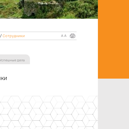
/
Сотрудники
A
A
Успешные дела
ики