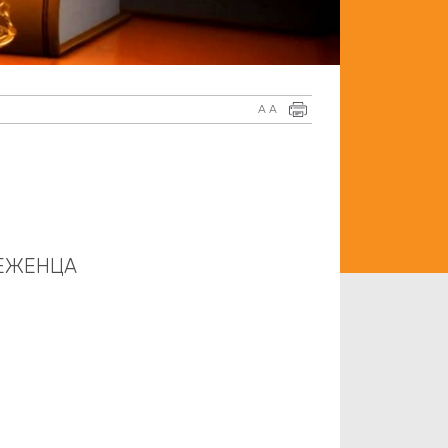
A
A
БЕЖЕНЦА