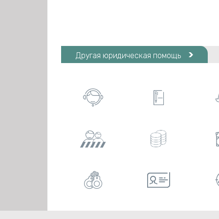
Другая юридическая помощь






