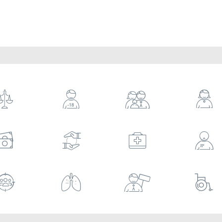











