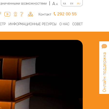
A
граниченными возможностями
|
KA
EN
RU
A
292 00 55
Контакт
СТР
ИНФОРМАЦИОННЫЕ РЕСУРСЫ
О НАС
СОВЕТ
Онлайн поддержка