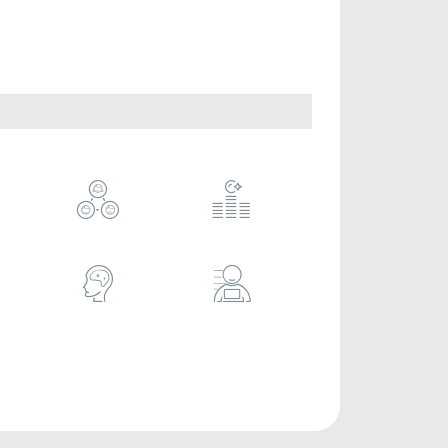



