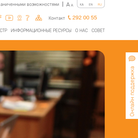
A
граниченными возможностями
|
KA
EN
RU
A
292 00 55
Контакт
СТР
ИНФОРМАЦИОННЫЕ РЕСУРСЫ
О НАС
СОВЕТ
Онлайн поддержка