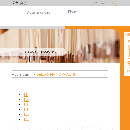
A
KA
EN
RU
A
Поиск
Онлайн поддер
ОБЩАЯ ИНФОРМАЦИЯ
Навигация:
/
ОБЩАЯ ИНФОРМАЦИЯ
1.1.
1.2.
1.3.
1.4.
1.5.
1.6.