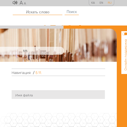
A
KA
EN
RU
A
Поиск
Онлайн поддер
5.11.
Навигация:
/
5.11.
Имя файла